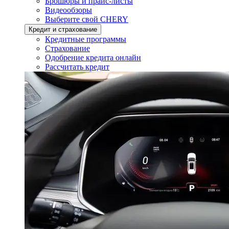
Брошюры и прайс-листы
Видеообзоры
Выберите свой CHERY
Кредит и страхование
Кредитные программы
Страхование
Одобрение кредита онлайн
Рассчитать кредит