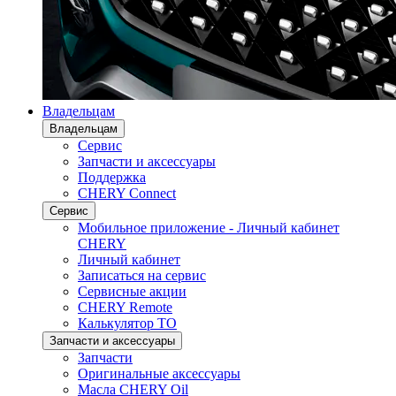
Владельцам
Владельцам
Сервис
Запчасти и аксессуары
Поддержка
CHERY Connect
Сервис
Мобильное приложение - Личный кабинет
CHERY
Личный кабинет
Записаться на сервис
Сервисные акции
CHERY Remote
Калькулятор ТО
Запчасти и аксессуары
Запчасти
Оригинальные аксессуары
Масла CHERY Oil