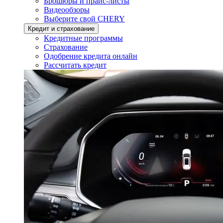
Брошюры и прайс-листы
Видеообзоры
Выберите свой CHERY
Кредит и страхование
Кредитные программы
Страхование
Одобрение кредита онлайн
Рассчитать кредит