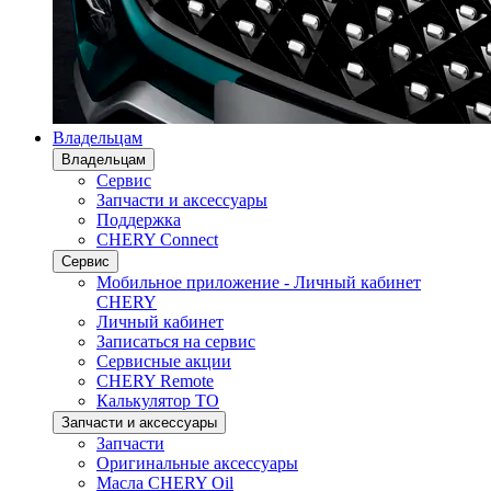
Владельцам
Владельцам
Сервис
Запчасти и аксессуары
Поддержка
CHERY Connect
Сервис
Мобильное приложение - Личный кабинет
CHERY
Личный кабинет
Записаться на сервис
Сервисные акции
CHERY Remote
Калькулятор ТО
Запчасти и аксессуары
Запчасти
Оригинальные аксессуары
Масла CHERY Oil