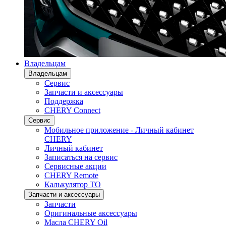
Владельцам
Владельцам
Сервис
Запчасти и аксессуары
Поддержка
CHERY Connect
Сервис
Мобильное приложение - Личный кабинет
CHERY
Личный кабинет
Записаться на сервис
Сервисные акции
CHERY Remote
Калькулятор ТО
Запчасти и аксессуары
Запчасти
Оригинальные аксессуары
Масла CHERY Oil