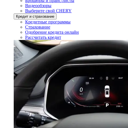
Брошюры и прайс-листы
Видеообзоры
Выберите свой CHERY
Кредит и страхование
Кредитные программы
Страхование
Одобрение кредита онлайн
Рассчитать кредит