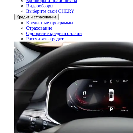
Брошюры и прайс-листы
Видеообзоры
Выберите свой CHERY
Кредит и страхование
Кредитные программы
Страхование
Одобрение кредита онлайн
Рассчитать кредит