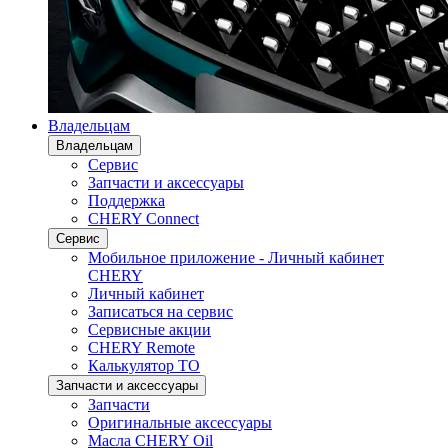
Владельцам
Владельцам
Сервис
Запчасти и аксессуары
Поддержка
CHERY Connect
Сервис
Мобильное приложение - Личный кабинет
CHERY
Личный кабинет
Записаться на сервис
Сервисные акции
CHERY Remote
Калькулятор ТО
Запчасти и аксессуары
Запчасти
Оригинальные аксессуары
Масла CHERY Oil