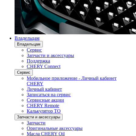
Владельцам
Владельцам
Сервис
Запчасти и аксессуары
Поддержка
CHERY Connect
Сервис
Мобильное приложение - Личный кабинет
CHERY
Личный кабинет
Записаться на сервис
Сервисные акции
CHERY Remote
Калькулятор ТО
Запчасти и аксессуары
Запчасти
Оригинальные аксессуары
Масла CHERY Oil