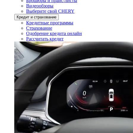
Брошюры и прайс-листы
Видеообзоры
Выберите свой CHERY
Кредит и страхование
Кредитные программы
Страхование
Одобрение кредита онлайн
Рассчитать кредит