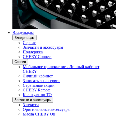
Владельцам
Владельцам
Сервис
Запчасти и аксессуары
Поддержка
CHERY Connect
Сервис
Мобильное приложение - Личный кабинет
CHERY
Личный кабинет
Записаться на сервис
Сервисные акции
CHERY Remote
Калькулятор ТО
Запчасти и аксессуары
Запчасти
Оригинальные аксессуары
Масла CHERY Oil