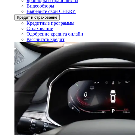
Брошюры и прайс-листы
Видеообзоры
Выберите свой CHERY
Кредит и страхование
Кредитные программы
Страхование
Одобрение кредита онлайн
Рассчитать кредит