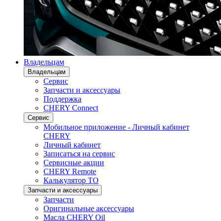
Владельцам
Владельцам
Сервис
Запчасти и аксессуары
Поддержка
CHERY Connect
Сервис
Мобильное приложение - Личный кабинет
CHERY
Личный кабинет
Записаться на сервис
Сервисные акции
CHERY Remote
Калькулятор ТО
Запчасти и аксессуары
Запчасти
Оригинальные аксессуары
Масла CHERY Oil