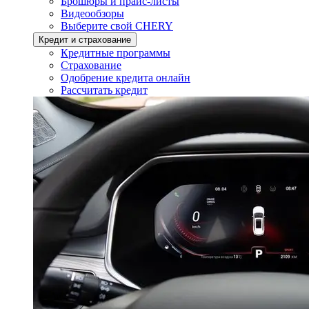
Брошюры и прайс-листы
Видеообзоры
Выберите свой CHERY
Кредит и страхование
Кредитные программы
Страхование
Одобрение кредита онлайн
Рассчитать кредит