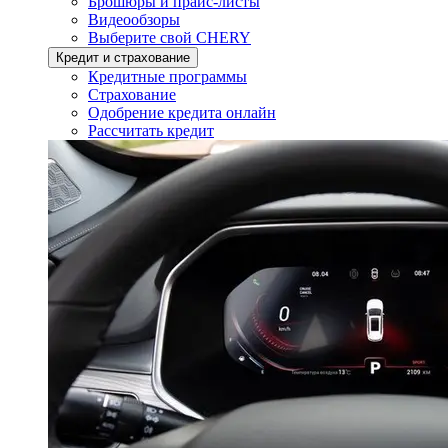
Брошюры и прайс-листы
Видеообзоры
Выберите свой CHERY
Кредит и страхование
Кредитные программы
Страхование
Одобрение кредита онлайн
Рассчитать кредит