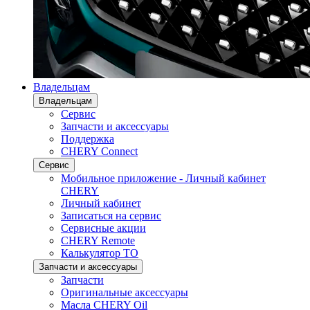
Владельцам
Владельцам
Сервис
Запчасти и аксессуары
Поддержка
CHERY Connect
Сервис
Мобильное приложение - Личный кабинет
CHERY
Личный кабинет
Записаться на сервис
Сервисные акции
CHERY Remote
Калькулятор ТО
Запчасти и аксессуары
Запчасти
Оригинальные аксессуары
Масла CHERY Oil