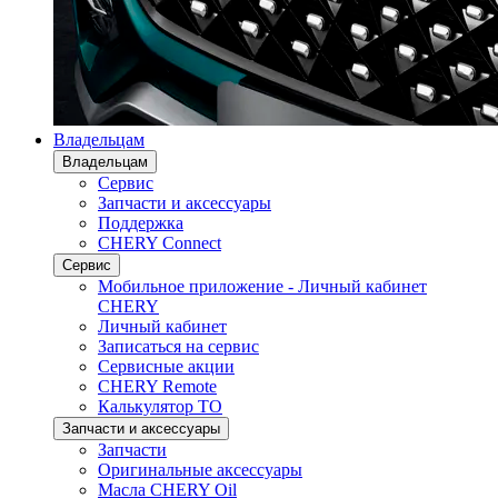
Владельцам
Владельцам
Сервис
Запчасти и аксессуары
Поддержка
CHERY Connect
Сервис
Мобильное приложение - Личный кабинет
CHERY
Личный кабинет
Записаться на сервис
Сервисные акции
CHERY Remote
Калькулятор ТО
Запчасти и аксессуары
Запчасти
Оригинальные аксессуары
Масла CHERY Oil