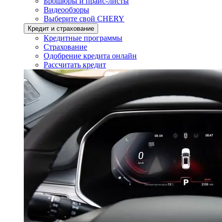
Брошюры и прайс-листы
Видеообзоры
Выберите свой CHERY
Кредит и страхование
Кредитные программы
Страхование
Одобрение кредита онлайн
Рассчитать кредит