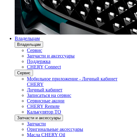
Владельцам
Владельцам
Сервис
Запчасти и аксессуары
Поддержка
CHERY Connect
Сервис
Мобильное приложение - Личный кабинет
CHERY
Личный кабинет
Записаться на сервис
Сервисные акции
CHERY Remote
Калькулятор ТО
Запчасти и аксессуары
Запчасти
Оригинальные аксессуары
Масла CHERY Oil