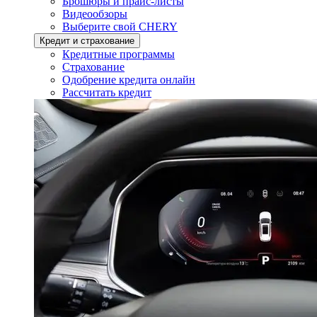
Брошюры и прайс-листы
Видеообзоры
Выберите свой CHERY
Кредит и страхование
Кредитные программы
Страхование
Одобрение кредита онлайн
Рассчитать кредит