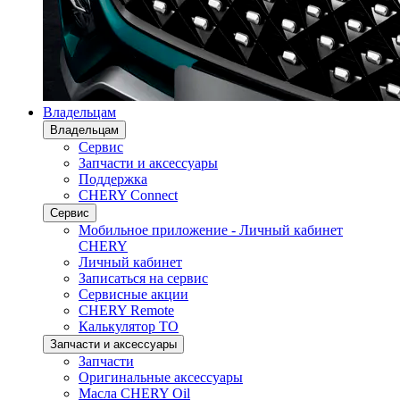
Владельцам
Владельцам
Сервис
Запчасти и аксессуары
Поддержка
CHERY Connect
Сервис
Мобильное приложение - Личный кабинет
CHERY
Личный кабинет
Записаться на сервис
Сервисные акции
CHERY Remote
Калькулятор ТО
Запчасти и аксессуары
Запчасти
Оригинальные аксессуары
Масла CHERY Oil