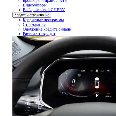
Брошюры и прайс-листы
Видеообзоры
Выберите свой CHERY
Кредит и страхование
Кредитные программы
Страхование
Одобрение кредита онлайн
Рассчитать кредит