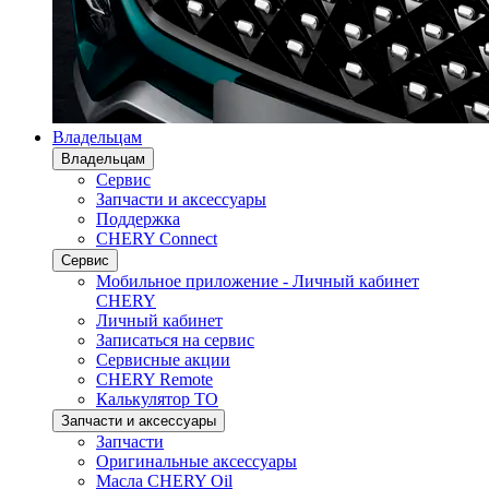
Владельцам
Владельцам
Сервис
Запчасти и аксессуары
Поддержка
CHERY Connect
Сервис
Мобильное приложение - Личный кабинет
CHERY
Личный кабинет
Записаться на сервис
Сервисные акции
CHERY Remote
Калькулятор ТО
Запчасти и аксессуары
Запчасти
Оригинальные аксессуары
Масла CHERY Oil