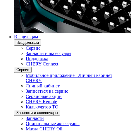
Владельцам
Владельцам
Сервис
Запчасти и аксессуары
Поддержка
CHERY Connect
Сервис
Мобильное приложение - Личный кабинет
CHERY
Личный кабинет
Записаться на сервис
Сервисные акции
CHERY Remote
Калькулятор ТО
Запчасти и аксессуары
Запчасти
Оригинальные аксессуары
Масла CHERY Oil