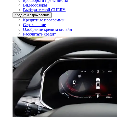
Брошюры и прайс-листы
Видеообзоры
Выберите свой CHERY
Кредит и страхование
Кредитные программы
Страхование
Одобрение кредита онлайн
Рассчитать кредит