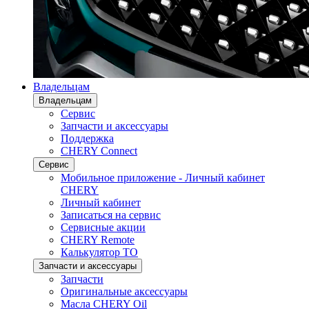
Владельцам
Владельцам
Сервис
Запчасти и аксессуары
Поддержка
CHERY Connect
Сервис
Мобильное приложение - Личный кабинет
CHERY
Личный кабинет
Записаться на сервис
Сервисные акции
CHERY Remote
Калькулятор ТО
Запчасти и аксессуары
Запчасти
Оригинальные аксессуары
Масла CHERY Oil