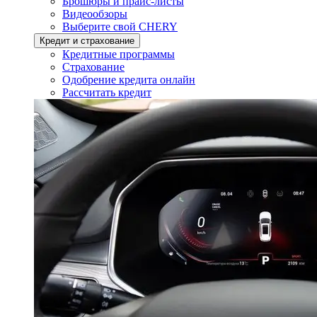
Брошюры и прайс-листы
Видеообзоры
Выберите свой CHERY
Кредит и страхование
Кредитные программы
Страхование
Одобрение кредита онлайн
Рассчитать кредит