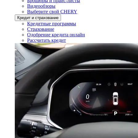
Брошюры и прайс-листы
Видеообзоры
Выберите свой CHERY
Кредит и страхование
Кредитные программы
Страхование
Одобрение кредита онлайн
Рассчитать кредит