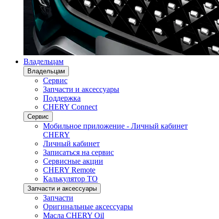
Владельцам
Владельцам
Сервис
Запчасти и аксессуары
Поддержка
CHERY Connect
Сервис
Мобильное приложение - Личный кабинет
CHERY
Личный кабинет
Записаться на сервис
Сервисные акции
CHERY Remote
Калькулятор ТО
Запчасти и аксессуары
Запчасти
Оригинальные аксессуары
Масла CHERY Oil