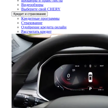
Брошюры и прайс-листы
Видеообзоры
Выберите свой CHERY
Кредит и страхование
Кредитные программы
Страхование
Одобрение кредита онлайн
Рассчитать кредит