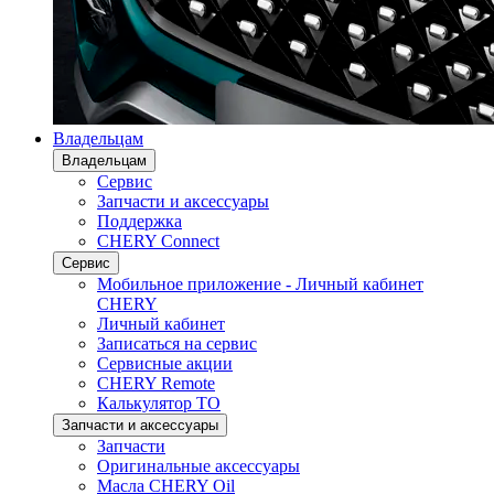
Владельцам
Владельцам
Сервис
Запчасти и аксессуары
Поддержка
CHERY Connect
Сервис
Мобильное приложение - Личный кабинет
CHERY
Личный кабинет
Записаться на сервис
Сервисные акции
CHERY Remote
Калькулятор ТО
Запчасти и аксессуары
Запчасти
Оригинальные аксессуары
Масла CHERY Oil