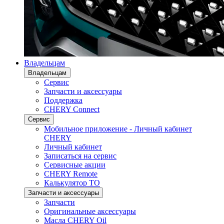
Владельцам
Владельцам
Сервис
Запчасти и аксессуары
Поддержка
CHERY Connect
Сервис
Мобильное приложение - Личный кабинет
CHERY
Личный кабинет
Записаться на сервис
Сервисные акции
CHERY Remote
Калькулятор ТО
Запчасти и аксессуары
Запчасти
Оригинальные аксессуары
Масла CHERY Oil