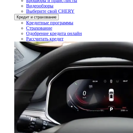
Брошюры и прайс-листы
Видеообзоры
Выберите свой CHERY
Кредит и страхование
Кредитные программы
Страхование
Одобрение кредита онлайн
Рассчитать кредит