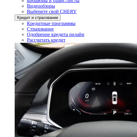
Брошюры и прайс-листы
Видеообзоры
Выберите свой CHERY
Кредит и страхование
Кредитные программы
Страхование
Одобрение кредита онлайн
Рассчитать кредит