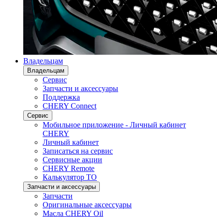
Владельцам
Владельцам
Сервис
Запчасти и аксессуары
Поддержка
CHERY Connect
Сервис
Мобильное приложение - Личный кабинет
CHERY
Личный кабинет
Записаться на сервис
Сервисные акции
CHERY Remote
Калькулятор ТО
Запчасти и аксессуары
Запчасти
Оригинальные аксессуары
Масла CHERY Oil