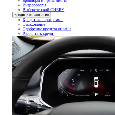
Брошюры и прайс-листы
Видеообзоры
Выберите свой CHERY
Кредит и страхование
Кредитные программы
Страхование
Одобрение кредита онлайн
Рассчитать кредит