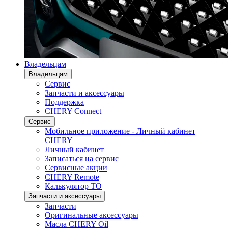
Владельцам
Владельцам
Сервис
Запчасти и аксессуары
Поддержка
CHERY Connect
Сервис
Мобильное приложение - Личный кабинет
CHERY
Личный кабинет
Записаться на сервис
Сервисные акции
CHERY Remote
Калькулятор ТО
Запчасти и аксессуары
Запчасти
Оригинальные аксессуары
Масла CHERY Oil