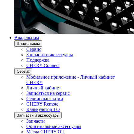
Владельцам
Владельцам
Сервис
Запчасти и аксессуары
Поддержка
CHERY Connect
Сервис
Мобильное приложение - Личный кабинет
CHERY
Личный кабинет
Записаться на сервис
Сервисные акции
CHERY Remote
Калькулятор ТО
Запчасти и аксессуары
Запчасти
Оригинальные аксессуары
Масла CHERY Oil