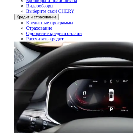
Брошюры и прайс-листы
Видеообзоры
Выберите свой CHERY
Кредит и страхование
Кредитные программы
Страхование
Одобрение кредита онлайн
Рассчитать кредит