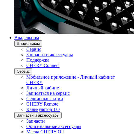
Владельцам
Владельцам
Сервис
Запчасти и аксессуары
Поддержка
CHERY Connect
Сервис
Мобильное приложение - Личный кабинет
CHERY
Личный кабинет
Записаться на сервис
Сервисные акции
CHERY Remote
Калькулятор ТО
Запчасти и аксессуары
Запчасти
Оригинальные аксессуары
Масла CHERY Oil