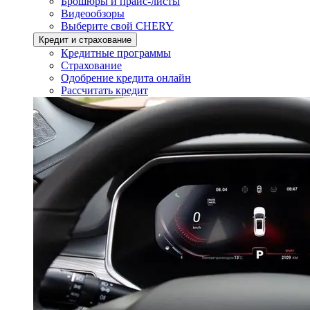
Брошюры и прайс-листы
Видеообзоры
Выберите свой CHERY
Кредит и страхование
Кредитные программы
Страхование
Одобрение кредита онлайн
Рассчитать кредит