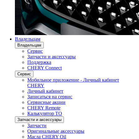
Владельцам
Владельцам
Сервис
Запчасти и аксессуары
Поддержка
CHERY Connect
Сервис
Мобильное приложение - Личный кабинет
CHERY
Личный кабинет
Записаться на сервис
Сервисные акции
CHERY Remote
Калькулятор ТО
Запчасти и аксессуары
Запчасти
Оригинальные аксессуары
Масла CHERY Oil