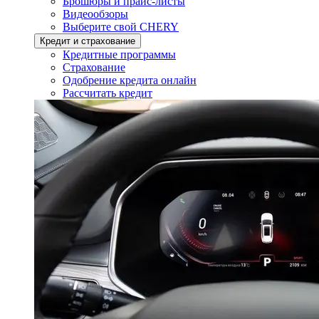
Брошюры и прайс-листы
Видеообзоры
Выберите свой CHERY
Кредит и страхование
Кредитные программы
Страхование
Одобрение кредита онлайн
Рассчитать кредит