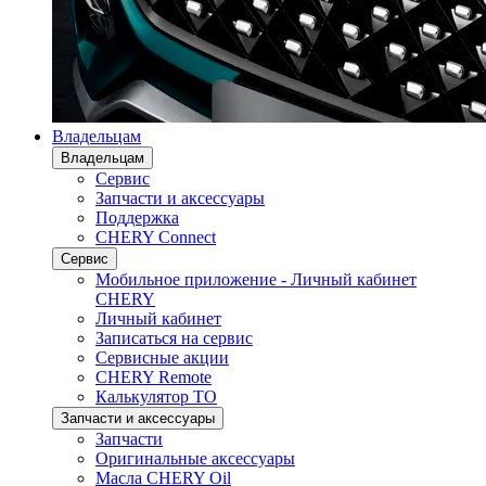
Владельцам
Владельцам
Сервис
Запчасти и аксессуары
Поддержка
CHERY Connect
Сервис
Мобильное приложение - Личный кабинет
CHERY
Личный кабинет
Записаться на сервис
Сервисные акции
CHERY Remote
Калькулятор ТО
Запчасти и аксессуары
Запчасти
Оригинальные аксессуары
Масла CHERY Oil