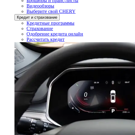
Брошюры и прайс-листы
Видеообзоры
Выберите свой CHERY
Кредит и страхование
Кредитные программы
Страхование
Одобрение кредита онлайн
Рассчитать кредит