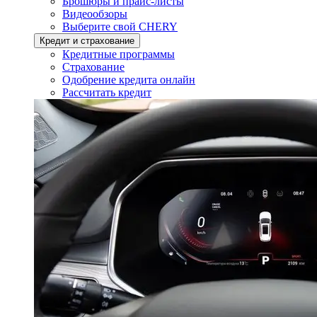
Брошюры и прайс-листы
Видеообзоры
Выберите свой CHERY
Кредит и страхование
Кредитные программы
Страхование
Одобрение кредита онлайн
Рассчитать кредит