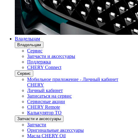
Владельцам
Владельцам
Сервис
Запчасти и аксессуары
Поддержка
CHERY Connect
Сервис
Мобильное приложение - Личный кабинет
CHERY
Личный кабинет
Записаться на сервис
Сервисные акции
CHERY Remote
Калькулятор ТО
Запчасти и аксессуары
Запчасти
Оригинальные аксессуары
Масла CHERY Oil