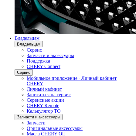
Владельцам
Владельцам
Сервис
Запчасти и аксессуары
Поддержка
CHERY Connect
Сервис
Мобильное приложение - Личный кабинет
CHERY
Личный кабинет
Записаться на сервис
Сервисные акции
CHERY Remote
Калькулятор ТО
Запчасти и аксессуары
Запчасти
Оригинальные аксессуары
Масла CHERY Oil