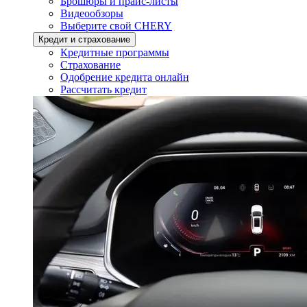
Брошюры и прайс-листы
Видеообзоры
Выберите свой CHERY
Кредит и страхование
Кредитные программы
Страхование
Одобрение кредита онлайн
Рассчитать кредит