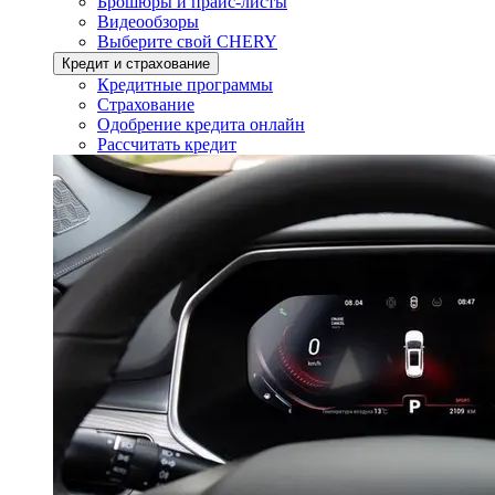
Брошюры и прайс-листы
Видеообзоры
Выберите свой CHERY
Кредит и страхование
Кредитные программы
Страхование
Одобрение кредита онлайн
Рассчитать кредит