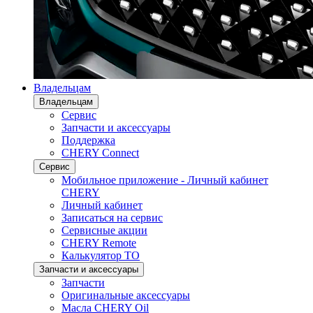
Владельцам
Владельцам
Сервис
Запчасти и аксессуары
Поддержка
CHERY Connect
Сервис
Мобильное приложение - Личный кабинет
CHERY
Личный кабинет
Записаться на сервис
Сервисные акции
CHERY Remote
Калькулятор ТО
Запчасти и аксессуары
Запчасти
Оригинальные аксессуары
Масла CHERY Oil