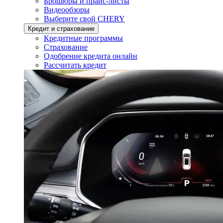
Брошюры и прайс-листы
Видеообзоры
Выберите свой CHERY
Кредит и страхование
Кредитные программы
Страхование
Одобрение кредита онлайн
Рассчитать кредит