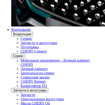
Владельцам
Владельцам
Сервис
Запчасти и аксессуары
Поддержка
CHERY Connect
Сервис
Мобильное приложение - Личный кабинет
CHERY
Личный кабинет
Записаться на сервис
Сервисные акции
CHERY Remote
Калькулятор ТО
Запчасти и аксессуары
Запчасти
Оригинальные аксессуары
Масла CHERY Oil