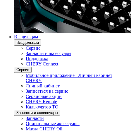
Владельцам
Владельцам
Сервис
Запчасти и аксессуары
Поддержка
CHERY Connect
Сервис
Мобильное приложение - Личный кабинет
CHERY
Личный кабинет
Записаться на сервис
Сервисные акции
CHERY Remote
Калькулятор ТО
Запчасти и аксессуары
Запчасти
Оригинальные аксессуары
Масла CHERY Oil