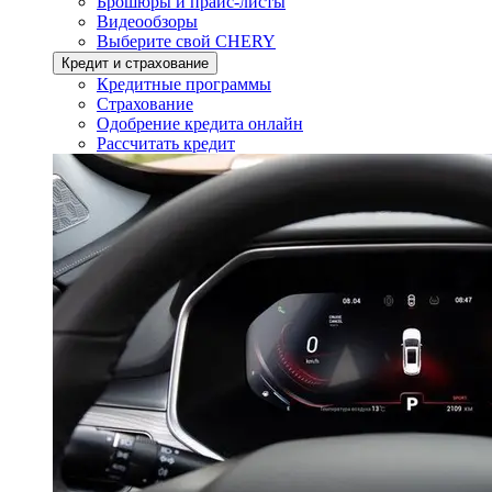
Брошюры и прайс-листы
Видеообзоры
Выберите свой CHERY
Кредит и страхование
Кредитные программы
Страхование
Одобрение кредита онлайн
Рассчитать кредит