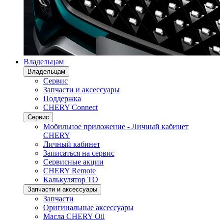
Владельцам
Владельцам
Сервис
Запчасти и аксессуары
Поддержка
CHERY Connect
Сервис
Мобильное приложение - Личный кабинет
CHERY
Личный кабинет
Записаться на сервис
Сервисные акции
CHERY Remote
Калькулятор ТО
Запчасти и аксессуары
Запчасти
Оригинальные аксессуары
Масла CHERY Oil