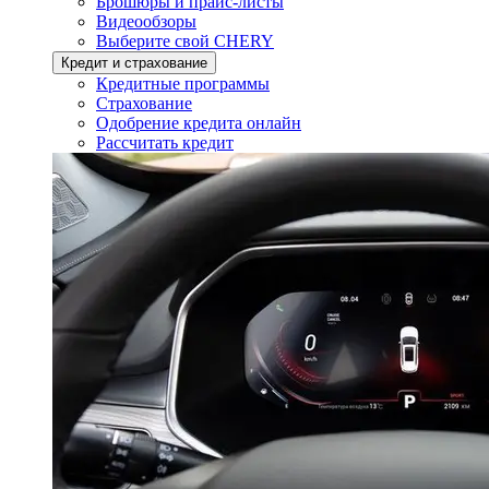
Брошюры и прайс-листы
Видеообзоры
Выберите свой CHERY
Кредит и страхование
Кредитные программы
Страхование
Одобрение кредита онлайн
Рассчитать кредит