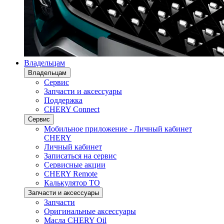
Владельцам
Владельцам
Сервис
Запчасти и аксессуары
Поддержка
CHERY Connect
Сервис
Мобильное приложение - Личный кабинет
CHERY
Личный кабинет
Записаться на сервис
Сервисные акции
CHERY Remote
Калькулятор ТО
Запчасти и аксессуары
Запчасти
Оригинальные аксессуары
Масла CHERY Oil