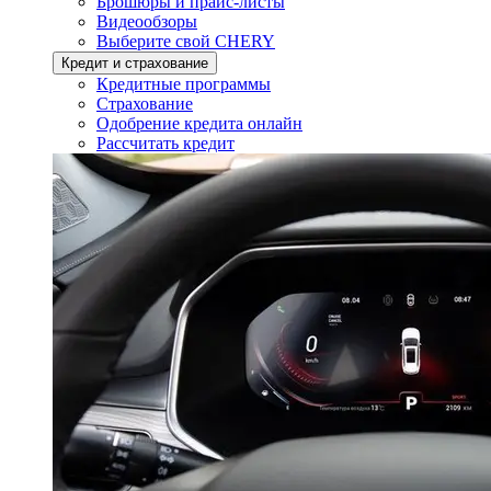
Брошюры и прайс-листы
Видеообзоры
Выберите свой CHERY
Кредит и страхование
Кредитные программы
Страхование
Одобрение кредита онлайн
Рассчитать кредит