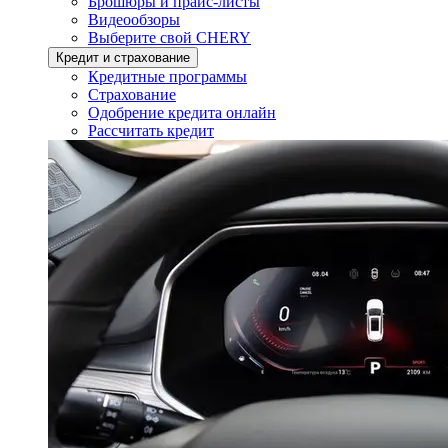
Брошюры и прайс-листы
Видеообзоры
Выберите свой CHERY
Кредит и страхование
Кредитные программы
Страхование
Одобрение кредита онлайн
Рассчитать кредит