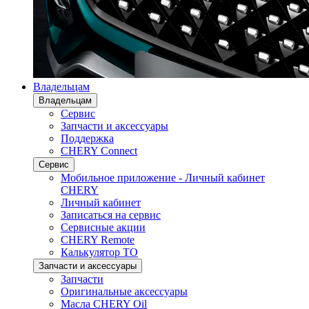
Владельцам
Владельцам
Сервис
Запчасти и аксессуары
Поддержка
CHERY Connect
Сервис
Мобильное приложение - Личный кабинет
CHERY
Личный кабинет
Записаться на сервис
Сервисные акции
CHERY Remote
Калькулятор ТО
Запчасти и аксессуары
Запчасти
Оригинальные аксессуары
Масла CHERY Oil