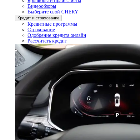
Брошюры и прайс-листы
Видеообзоры
Выберите свой CHERY
Кредит и страхование
Кредитные программы
Страхование
Одобрение кредита онлайн
Рассчитать кредит