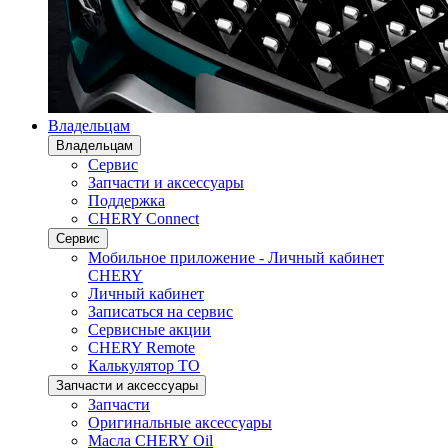
Владельцам
Владельцам
Сервис
Запчасти и аксессуары
Поддержка
CHERY Connect
Сервис
Мобильное приложение - Личный кабинет
CHERY
Личный кабинет
Записаться на сервис
Сервисные акции
CHERY Remote
Калькулятор ТО
Запчасти и аксессуары
Запчасти
Оригинальные аксессуары
Масла CHERY Oil