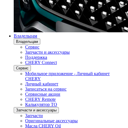
Владельцам
Владельцам
Сервис
Запчасти и аксессуары
Поддержка
CHERY Connect
Сервис
Мобильное приложение - Личный кабинет
CHERY
Личный кабинет
Записаться на сервис
Сервисные акции
CHERY Remote
Калькулятор ТО
Запчасти и аксессуары
Запчасти
Оригинальные аксессуары
Масла CHERY Oil