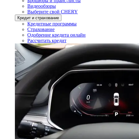
Брошюры и прайс-листы
Видеообзоры
Выберите свой CHERY
Кредит и страхование
Кредитные программы
Страхование
Одобрение кредита онлайн
Рассчитать кредит