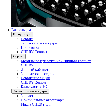
Владельцам
Владельцам
Сервис
Запчасти и аксессуары
Поддержка
CHERY Connect
Сервис
Мобильное приложение - Личный кабинет
CHERY
Личный кабинет
Записаться на сервис
Сервисные акции
CHERY Remote
Калькулятор ТО
Запчасти и аксессуары
Запчасти
Оригинальные аксессуары
Масла CHERY Oil