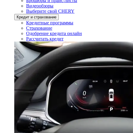
Брошюры и прайс-листы
Видеообзоры
Выберите свой CHERY
Кредит и страхование
Кредитные программы
Страхование
Одобрение кредита онлайн
Рассчитать кредит