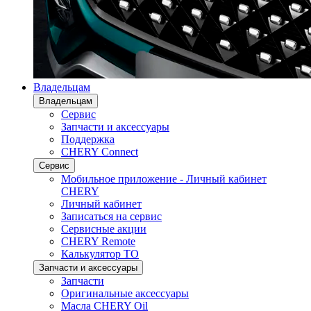
Владельцам
Владельцам
Сервис
Запчасти и аксессуары
Поддержка
CHERY Connect
Сервис
Мобильное приложение - Личный кабинет
CHERY
Личный кабинет
Записаться на сервис
Сервисные акции
CHERY Remote
Калькулятор ТО
Запчасти и аксессуары
Запчасти
Оригинальные аксессуары
Масла CHERY Oil