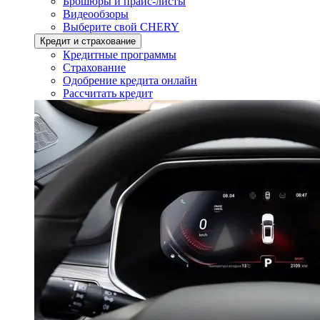
Брошюры и прайс-листы
Видеообзоры
Выберите свой CHERY
Кредит и страхование
Кредитные программы
Страхование
Одобрение кредита онлайн
Рассчитать кредит