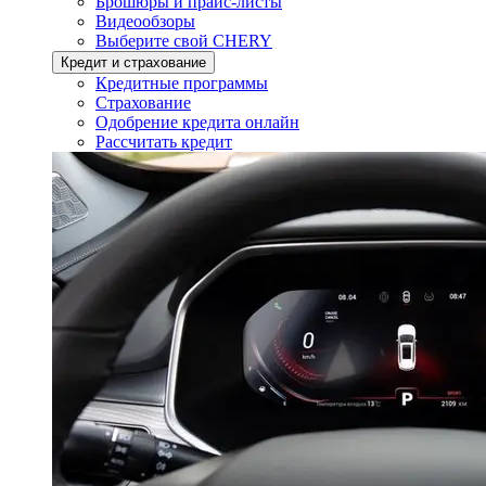
Брошюры и прайс-листы
Видеообзоры
Выберите свой CHERY
Кредит и страхование
Кредитные программы
Страхование
Одобрение кредита онлайн
Рассчитать кредит