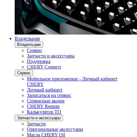
Владельцам
Владельцам
Сервис
Запчасти и аксессуары
Поддержка
CHERY Connect
Сервис
Мобильное приложение - Личный кабинет
CHERY
Личный кабинет
Записаться на сервис
Сервисные акции
CHERY Remote
Калькулятор ТО
Запчасти и аксессуары
Запчасти
Оригинальные аксессуары
Масла CHERY Oil