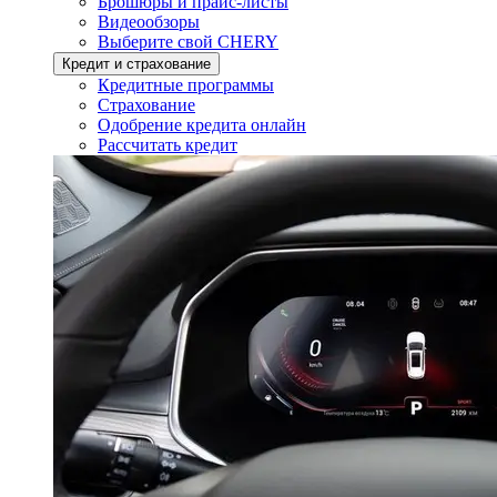
Брошюры и прайс-листы
Видеообзоры
Выберите свой CHERY
Кредит и страхование
Кредитные программы
Страхование
Одобрение кредита онлайн
Рассчитать кредит