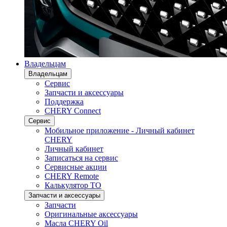
Владельцам
Владельцам
Сервис
Запчасти и аксессуары
Поддержка
CHERY Connect
Сервис
Мобильное приложение - Личный кабинет
CHERY
Личный кабинет
Записаться на сервис
Сервисные акции
CHERY Remote
Калькулятор ТО
Запчасти и аксессуары
Запчасти
Оригинальные аксессуары
Масла CHERY Oil