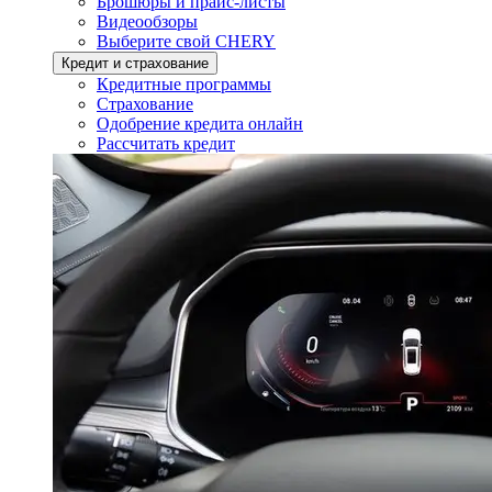
Брошюры и прайс-листы
Видеообзоры
Выберите свой CHERY
Кредит и страхование
Кредитные программы
Страхование
Одобрение кредита онлайн
Рассчитать кредит