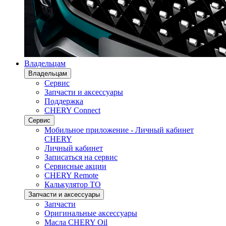
Владельцам
Владельцам
Сервис
Запчасти и аксессуары
Поддержка
CHERY Connect
Сервис
Мобильное приложение - Личный кабинет
CHERY
Личный кабинет
Записаться на сервис
Сервисные акции
CHERY Remote
Калькулятор ТО
Запчасти и аксессуары
Запчасти
Оригинальные аксессуары
Масла CHERY Oil