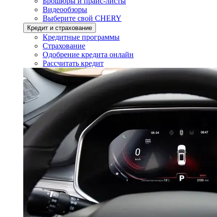
Брошюры и прайс-листы
Видеообзоры
Выберите свой CHERY
Кредит и страхование
Кредитные программы
Страхование
Одобрение кредита онлайн
Рассчитать кредит