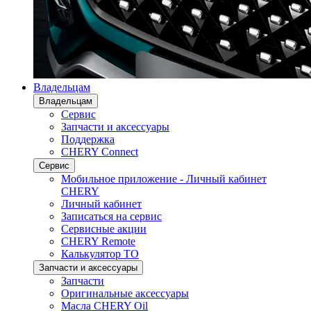
Владельцам
Владельцам
Сервис
Запчасти и аксессуары
Поддержка
CHERY Connect
Сервис
Мобильное приложение - Личный кабинет
CHERY
Личный кабинет
Записаться на сервис
Сервисные акции
CHERY Remote
Калькулятор ТО
Запчасти и аксессуары
Запчасти
Оригинальные аксессуары
Масла CHERY Oil