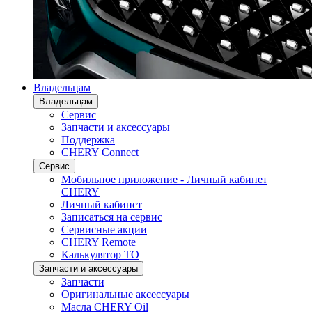
Владельцам
Владельцам
Сервис
Запчасти и аксессуары
Поддержка
CHERY Connect
Сервис
Мобильное приложение - Личный кабинет
CHERY
Личный кабинет
Записаться на сервис
Сервисные акции
CHERY Remote
Калькулятор ТО
Запчасти и аксессуары
Запчасти
Оригинальные аксессуары
Масла CHERY Oil