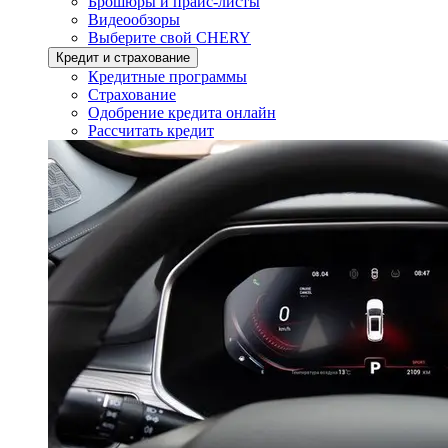
Брошюры и прайс-листы
Видеообзоры
Выберите свой CHERY
Кредит и страхование
Кредитные программы
Страхование
Одобрение кредита онлайн
Рассчитать кредит