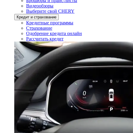
Брошюры и прайс-листы
Видеообзоры
Выберите свой CHERY
Кредит и страхование
Кредитные программы
Страхование
Одобрение кредита онлайн
Рассчитать кредит