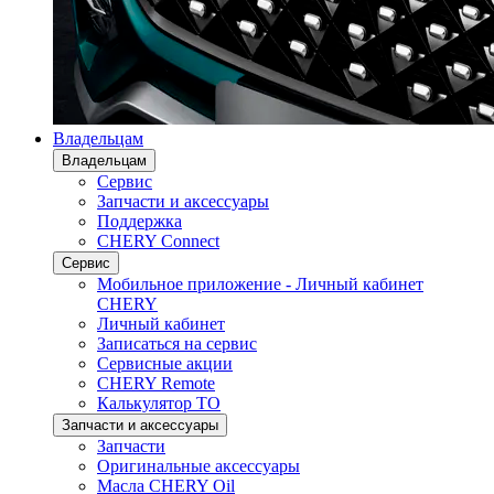
Владельцам
Владельцам
Сервис
Запчасти и аксессуары
Поддержка
CHERY Connect
Сервис
Мобильное приложение - Личный кабинет
CHERY
Личный кабинет
Записаться на сервис
Сервисные акции
CHERY Remote
Калькулятор ТО
Запчасти и аксессуары
Запчасти
Оригинальные аксессуары
Масла CHERY Oil